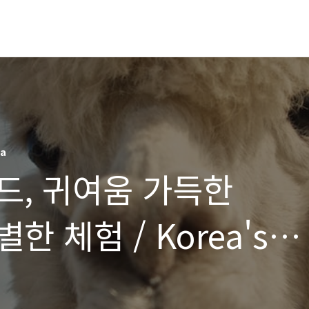
ea
드, 귀여움 가득한
 체험 / Korea's
has a special