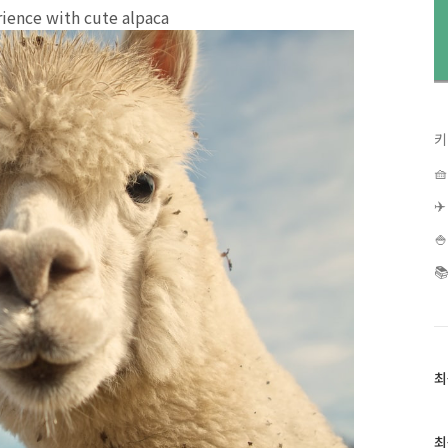
rience with cute alpaca
키

✈


최
최
근
글
과
최