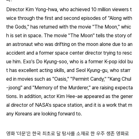
Director Kim Yong-hwa, who achieved 10 million viewers t
wice through the first and second episodes of "Along with
the Gods," has returned with the movie "The Moon," whic
h is set in space. The movie "The Moon" tells the story of
an astronaut who was drifting on the moon alone due to an
accident and a former space center director trying to resc
ue him. Exo's Do Kyung-soo, who is a former K-pop idol bu
t has excellent acting skills, and Seol Kyung-gu, who starr
ed in movies such as "Oasis," "Permint Candy," "Kang Chul
-joong" and "Memory of the Murderer," are raising expecta
tions. In addition, actor Kim Hee-ae appeared as the gener
al director of NASA's space station, and it is a work that m
any Koreans are looking forward to.
영화 '더문'은 한국 최초로 달 탐사를 소재로 한 우주 생존 영화로