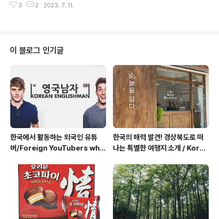
다. 그래서 오늘은 한국으로 유학을 온 외국인 ..
3
2
2023. 7. 11.
가 오래된 나라인만큼다양하고 풍부한 전통악기 문화로 유
명합니다. 이 글에서는 몇 가지 대표적인 한국의 전통악기
를 소개하고, 그 악기들의 모양, 소리, 활용에 대해 자세히
한 번 알아보도록 하겠습니다! Hello! What kind of trad
itional musical instruments do you have in your
이 블로그 인기글
country? Korea is famous for its diverse and ric
h traditional musical instrument culture as it is a
cou..
한국에서 활동하는 외국인 유튜
한국의 매력 발견! 경상북도로 떠
버/Foreign YouTubers who
나는 특별한 여행지 소개 / Kore
are active in Korea
a's Charm Found! Introduc
ing a Special Destination t
o Gyeongsangbuk-do