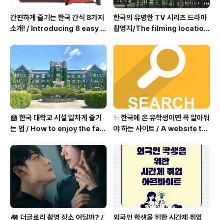
간편하게 즐기는 한국 간식 8가지
한국의 유명한 TV 시리즈 드라마
소개! / Introducing 8 easy K
촬영지/The filming location
orean snacks!
of a famous Korean dram
a
🏫 한국 대학교 시설 알차게 즐기
✨ 한국에 온 유학생이면 꼭 알아둬
는 법 / How to enjoy the faci
야 하는 사이트 / A website th
lities of Korean universitie
at you must know if you ar
s 🏫
e an international student i
n Korea✨
🏘️ 더글로리 촬영 장소 어딜까? /
외국인 학생을 위한 시간제 취업