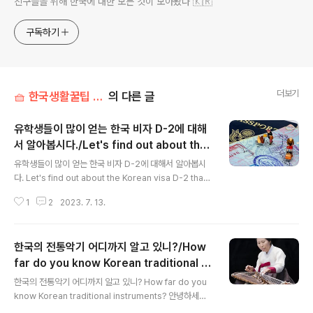
친구들을 위해 한국에 대한 모든 것이 모아봤다 🇰🇷
구독하기
더보기
🧺 한국생활꿀팁 ⎥ Tips for living in Korea
의 다른 글
유학생들이 많이 얻는 한국 비자 D-2에 대해
서 알아봅시다./Let's find out about the
글 내용
Korean visa D-2 that international stu
유학생들이 많이 얻는 한국 비자 D-2에 대해서 알아봅시
dents get a lot.
다. Let's find out about the Korean visa D-2 that i
nternational students get a lot. 안녕하세요! 여러분
1
2
2023. 7. 13.
은 어떤 한국 비자를 가지고 계시나요? 나라마다 외국인에
게 발급되는 비자 종류는 다양합니다. 나라마다 중요하게
생각하는 입국 조건이 있고, 비자를 발급받는 사람들도 비
한국의 전통악기 어디까지 알고 있니?/How
자를 발급받는 이유가 각기 다르기 때문인데요. 한국도 비
자를 엄격하게 분류하고 있고 이 분류에 따라서 한국에서
far do you know Korean traditional in
글 내용
허용되는 활동의 범위가 정해져 있습니다. 그렇기 때문에
struments?
한국의 전통악기 어디까지 알고 있니? How far do you
이미 비자를 가지고 있더라도, 아직 비자를 받지 않더라도
know Korean traditional instruments? 안녕하세요!
자신의 비자가 어떤 종류인지 정확하게 알고 있어야 합니
여러분의 나라에는 어떤 전통 악기가 있나요? 한국은 역사