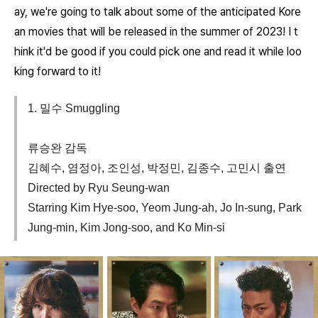
ay, we're going to talk about some of the anticipated Kore
an movies that will be released in the summer of 2023! I t
hink it'd be good if you could pick one and read it while loo
king forward to it!
1. 밀수 Smuggling
류승완 감독
김혜수, 염정아, 조인성, 박정민, 김종수, 고민시 출연
Directed by Ryu Seung-wan
Starring Kim Hye-soo, Yeom Jung-ah, Jo In-sung, Park
Jung-min, Kim Jong-soo, and Ko Min-si